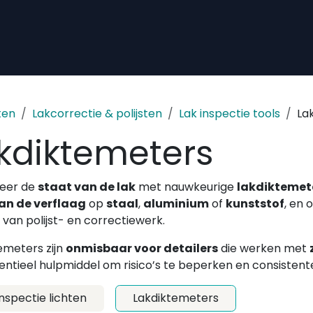
ten
Lakcorrectie & polijsten
Lak inspectie tools
La
kdiktemeters
leer de
staat van de lak
met nauwkeurige
lakdiktemet
van de verflaag
op
staal
,
aluminium
of
kunststof
, en
 van polijst- en correctiewerk.
emeters zijn
onmisbaar voor detailers
die werken met
entieel hulpmiddel om risico’s te beperken en consistente
inspectie lichten
Lakdiktemeters