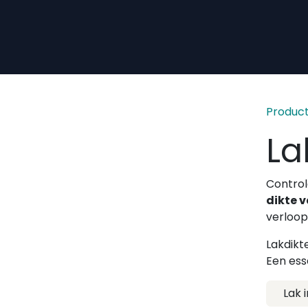
Overslaan naar inhoud
Produc
La
Contro
dikte 
verloop
Lakdikt
Een ess
Lak 