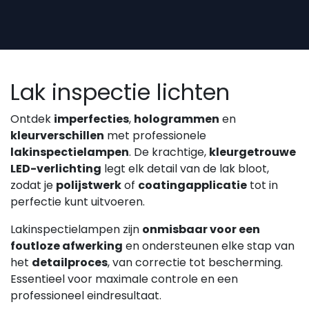
Overslaan naar inhoud
Lak inspectie lichten
Ontdek
imperfecties
,
hologrammen
en
kleurverschillen
met professionele
lakinspectielampen
. De krachtige,
kleurgetrouwe
LED-verlichting
legt elk detail van de lak bloot,
zodat je
polijstwerk
of
coatingapplicatie
tot in
perfectie kunt uitvoeren.
Lakinspectielampen zijn
onmisbaar voor een
foutloze afwerking
en ondersteunen elke stap van
het
detailproces
, van correctie tot bescherming.
Essentieel voor maximale controle en een
professioneel eindresultaat.