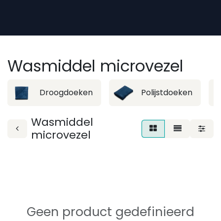
Overslaan naar inhoud
Wasmiddel microvezel
Droogdoeken
Polijstdoeken
Wasmiddel
microvezel
Geen product gedefinieerd