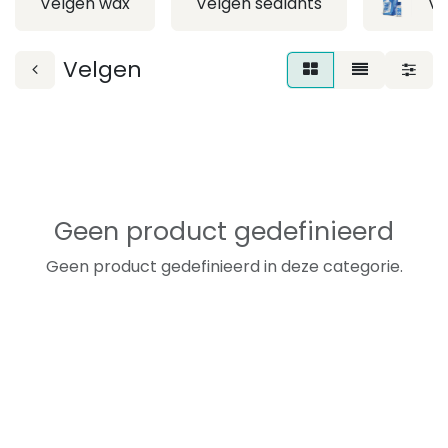
Velgen wax
Velgen sealants
Ve
Velgen
Geen product gedefinieerd
Geen product gedefinieerd in deze categorie.