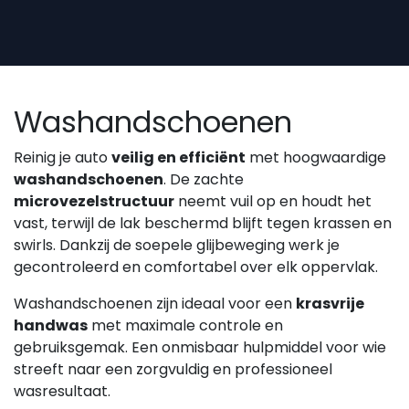
Overslaan naar inhoud
Washandschoenen
Reinig je auto
veilig en efficiënt
met hoogwaardige
washandschoenen
. De zachte
microvezelstructuur
neemt vuil op en houdt het
vast, terwijl de lak beschermd blijft tegen krassen en
swirls. Dankzij de soepele glijbeweging werk je
gecontroleerd en comfortabel over elk oppervlak.
Washandschoenen zijn ideaal voor een
krasvrije
handwas
met maximale controle en
gebruiksgemak. Een onmisbaar hulpmiddel voor wie
streeft naar een zorgvuldig en professioneel
wasresultaat.