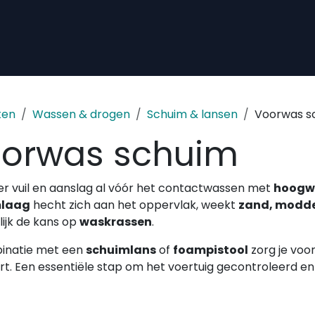
ten
Wassen & drogen
Schuim & lansen
Voorwas s
orwas schuim
er vuil en aanslag al vóór het contactwassen met
hoogw
mlaag
hecht zich aan het oppervlak, weekt
zand, modde
lijk de kans op
waskrassen
.
inatie met een
schuimlans
of
foampistool
zorg je voor
t. Een essentiële stap om het voertuig gecontroleerd en la