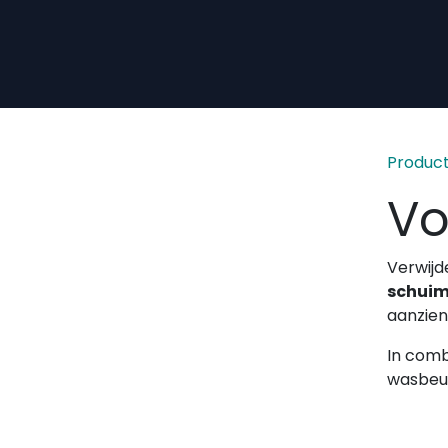
Overslaan naar inhoud
Produc
Vo
Verwijd
schui
aanzien
In comb
wasbeur