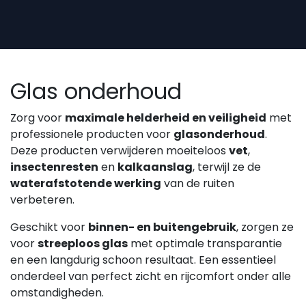
Overslaan naar inhoud
Glas onderhoud
Zorg voor
maximale helderheid en veiligheid
met
professionele producten voor
glasonderhoud
.
Deze producten verwijderen moeiteloos
vet
,
insectenresten
en
kalkaanslag
, terwijl ze de
waterafstotende werking
van de ruiten
verbeteren.
Geschikt voor
binnen- en buitengebruik
, zorgen ze
voor
streeploos glas
met optimale transparantie
en een langdurig schoon resultaat. Een essentieel
onderdeel van perfect zicht en rijcomfort onder alle
omstandigheden.