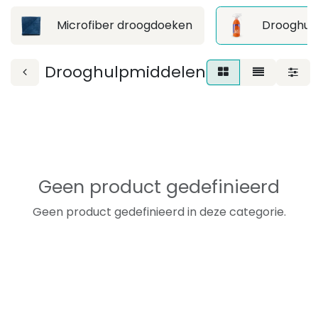
Microfiber droogdoeken
Drooghul
Drooghulpmiddelen
Geen product gedefinieerd
Geen product gedefinieerd in deze categorie.