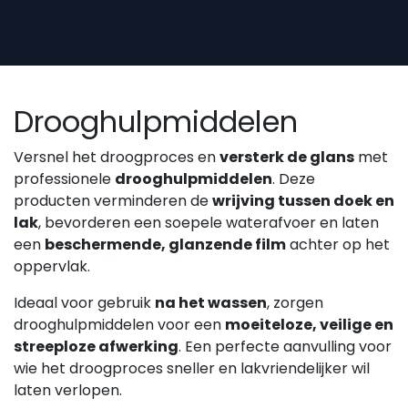
Overslaan naar inhoud
Drooghulpmiddelen
Versnel het droogproces en
versterk de glans
met
professionele
drooghulpmiddelen
. Deze
producten verminderen de
wrijving tussen doek en
lak
, bevorderen een soepele waterafvoer en laten
een
beschermende, glanzende film
achter op het
oppervlak.
Ideaal voor gebruik
na het wassen
, zorgen
drooghulpmiddelen voor een
moeiteloze, veilige en
streeploze afwerking
. Een perfecte aanvulling voor
wie het droogproces sneller en lakvriendelijker wil
laten verlopen.