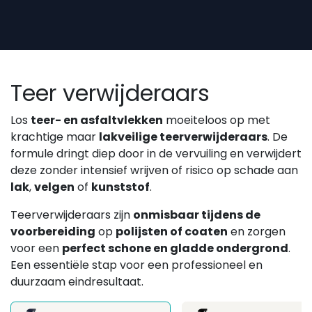
Overslaan naar inhoud
Teer verwijderaars
Los
teer- en asfaltvlekken
moeiteloos op met
krachtige maar
lakveilige teerverwijderaars
. De
formule dringt diep door in de vervuiling en verwijdert
deze zonder intensief wrijven of risico op schade aan
lak
,
velgen
of
kunststof
.
Teerverwijderaars zijn
onmisbaar tijdens de
voorbereiding
op
polijsten of coaten
en zorgen
voor een
perfect schone en gladde ondergrond
.
Een essentiële stap voor een professioneel en
duurzaam eindresultaat.