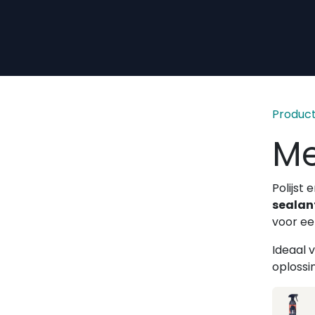
Overslaan naar inhoud
Produc
Me
Polijst
sealan
voor e
Ideaal 
oplossi