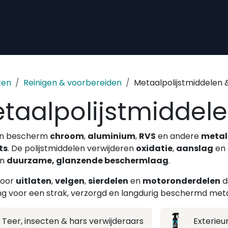
ten
Reinigen & voorbereiden
Metaalpolijstmiddelen 
taalpolijstmiddele
 en bescherm
chroom
,
aluminium
,
RVS
en andere
metal
ts
. De polijstmiddelen verwijderen
oxidatie
,
aanslag
en 
en
duurzame, glanzende beschermlaag
.
voor
uitlaten
,
velgen
,
sierdelen
en
motoronderdelen
d
ng voor een strak, verzorgd en langdurig beschermd met
Teer, insecten & hars verwijderaars
Exterieu