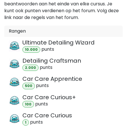
beantwoorden aan het einde van elke cursus. Je
kunt ook punten verdienen op het forum. Volg deze
link naar de regels van het forum.
Rangen
Ultimate Detailing Wizard
punt
s
10.000
Detailing Craftsman
punt
s
2.000
Car Care Apprentice
punt
s
500
Car Care Curious+
punt
s
100
Car Care Curious
punt
s
1