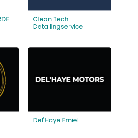
RDE
Clean Tech
Detailingservice
Del'Haye Emiel