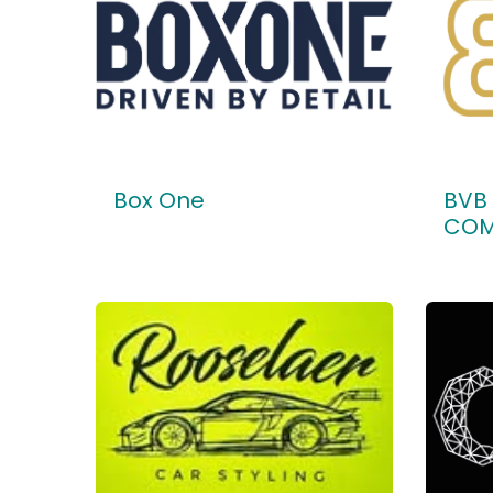
Box One
BVB
CO