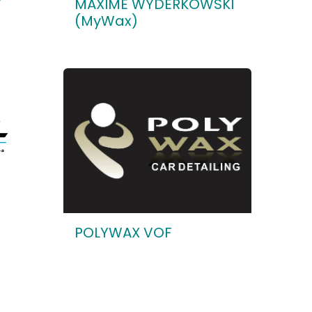
V
MAXIME WYDERKOWSKI
(MyWax)
POLYWAX VOF