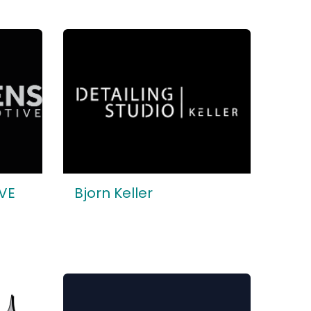
VE
Bjorn Keller