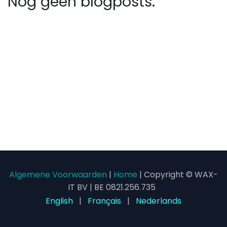
Nog geen blogposts.
Algemene Voorwaarden
|
Home
| Copyright © WAX-
IT BV | BE 0821.256.735
English
|
Français
|
Nederlands