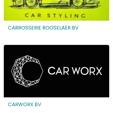
CARROSSERIE ROOSELAER BV
CARWORX BV