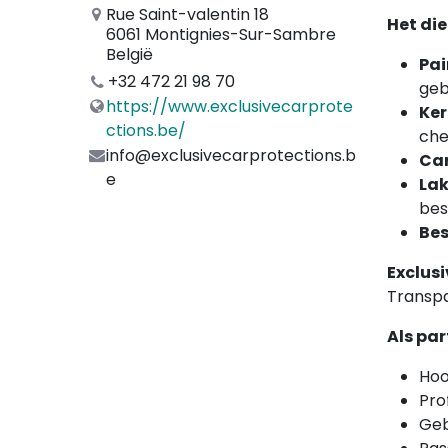
Rue Saint-valentin 18
Het di
6061 Montignies-Sur-Sambre
België
Pai
+32 472 21 98 70
geb
https://www.exclusivecarprote
Ker
ctions.be/
che
info@exclusivecarprotections.b
Ca
e
Lak
bes
Be
Exclusi
Transpa
Als par
Hoo
Pro
Geb