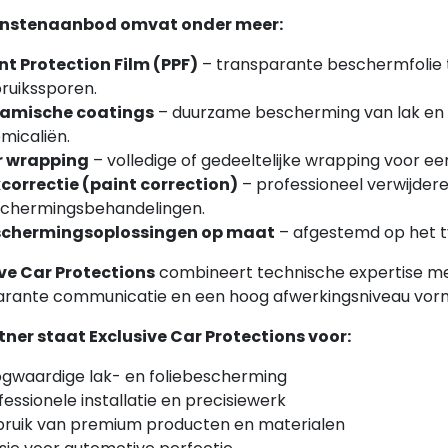
enstenaanbod omvat onder meer:
nt Protection Film (PPF)
– transparante beschermfolie t
ruikssporen.
amische coatings
– duurzame bescherming van lak en o
micaliën.
r wrapping
– volledige of gedeeltelijke wrapping voor ee
correctie (paint correction)
– professioneel verwijdere
chermingsbehandelingen.
schermingsoplossingen op maat
– afgestemd op het t
ve Car Protections
combineert technische expertise met
rante communicatie en een hoog afwerkingsniveau vor
tner staat Exclusive Car Protections voor:
gwaardige lak- en foliebescherming
fessionele installatie en precisiewerk
ruik van premium producten en materialen