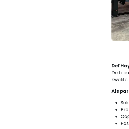
Del'Ha
De focu
kwalite
Als par
Sel
Pro
Oog
Pas