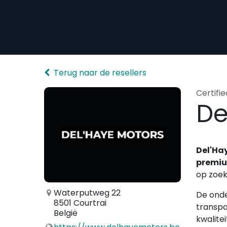
Overslaan naar inhoud
Terug naar de resellers
Certifie
De
Del'Ha
premiu
op zoek
Waterputweg 22
De onde
8501 Courtrai
transpa
België
kwalite