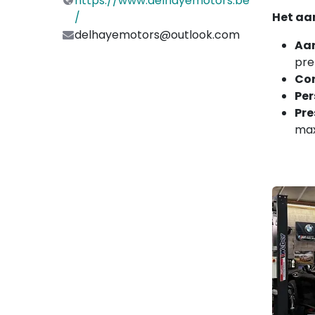
https://www.delhayemotors.be
Het aa
/
delhayemotors@outlook.com
Aan
pr
Co
Per
Pre
max