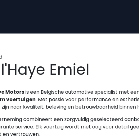
d
l'Haye Emiel
ye Motors
is een Belgische automotive specialist met ee
m voertuigen
. Met passie voor performance en esthetie
 zijn naar kwaliteit, beleving en betrouwbaarheid binne
rneming combineert een zorgvuldig geselecteerd aanbo
rante service. Elk voertuig wordt met oog voor detail g
it en vertrouwen.