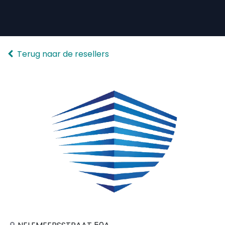
Overslaan naar inhoud
Terug naar de resellers