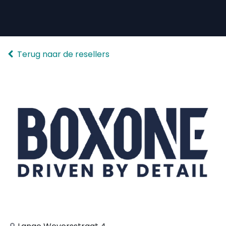
Overslaan naar inhoud
Terug naar de resellers