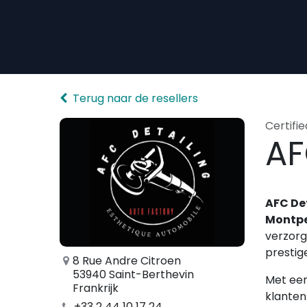
Overslaan naar inhoud
Terug naar de resellers
Certifie
AF
AFC De
Montpel
verzorg
prestig
8 Rue Andre Citroen
53940 Saint-Berthevin
Met een
Frankrijk
klanten
+33 2 44 10 17 24