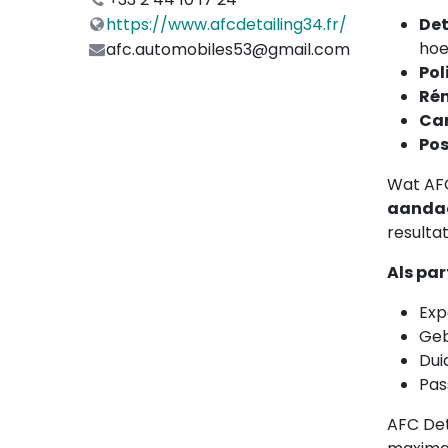
Det
https://www.afcdetailing34.fr/
hoe
afc.automobiles53@gmail.com
Pol
Rén
Car
Pos
Wat AFC
aandac
resulta
Als par
Exp
Geb
Dui
Pas
AFC Det