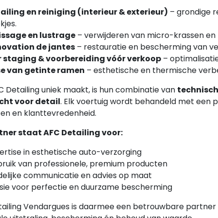
ailing en reiniging (interieur & exterieur)
– grondige re
kjes.
issage en lustrage
– verwijderen van micro-krassen en h
ovation de jantes
– restauratie en bescherming van vel
 staging & voorbereiding vóór verkoop
– optimalisati
e van getinte ramen
– esthetische en thermische verb
 Detailing uniek maakt, is hun combinatie van
technisc
ht voor detail
. Elk voertuig wordt behandeld met een p
ten en klanttevredenheid.
tner staat AFC Detailing voor:
ertise in esthetische auto-verzorging
ruik van professionele, premium producten
delijke communicatie en advies op maat
sie voor perfectie en duurzame bescherming
ailing Vendargues is daarmee een betrouwbare partner v