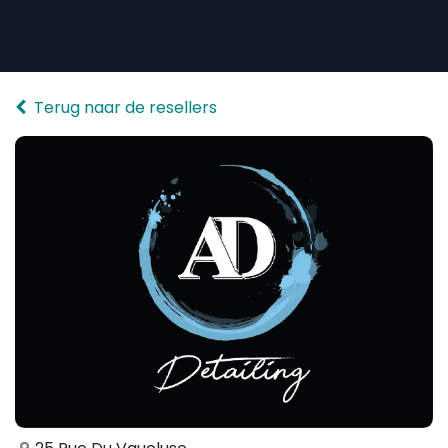
Overslaan naar inhoud
Terug naar de resellers